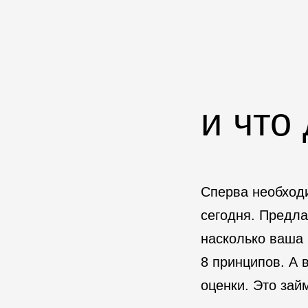
и что
Сперва необхо
сегодня. Предл
насколько ваша
8 принципов. А 
оценки. Это зай