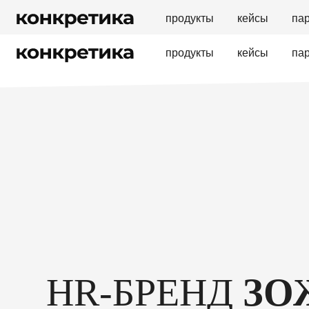
продукты
кейсы
па
продукты
кейсы
па
HR-БРЕНД
ЗО