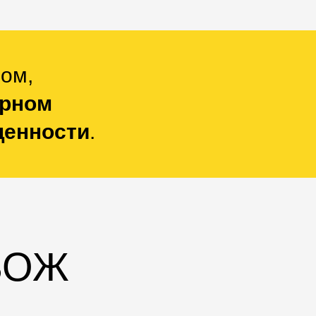
дом,
ярном
ценности
.
ЗОЖ