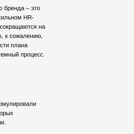
ю бренда – это
 сильном HR-
сокращаются на
о, к сожалению,
сти плана
темный процесс.
рмулировали
торых
и.