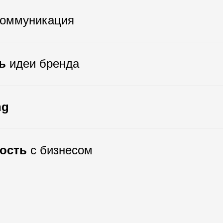
коммуникация
ь
идеи бренда
ng
ость
с бизнесом