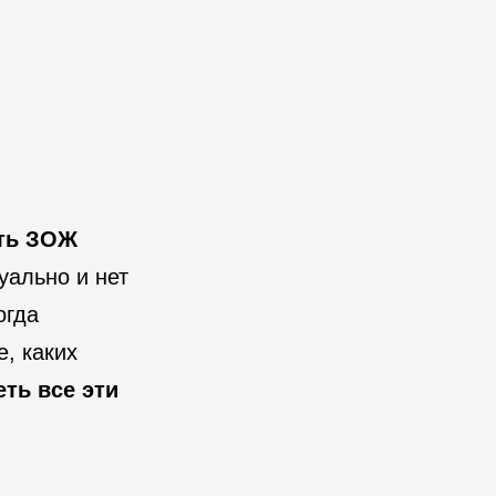
ть ЗОЖ
уально и нет
огда
е, каких
ть все эти