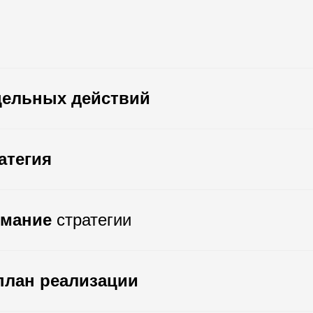
цельных действий
атегия
имание
стратегии
план реализации