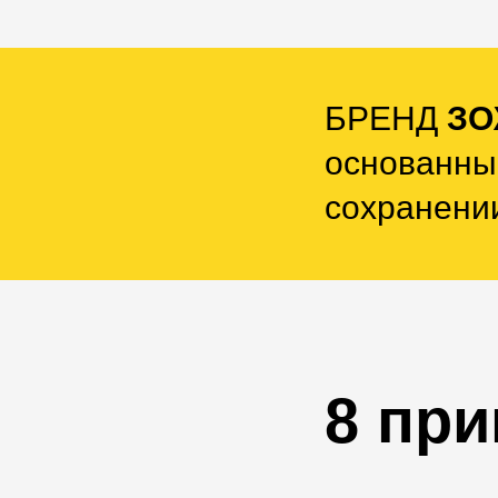
БРЕНД
З
основанны
сохранении
8 пр