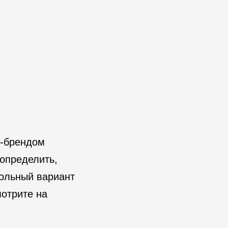
R-брендом
определить,
тольный вариант
мотрите на