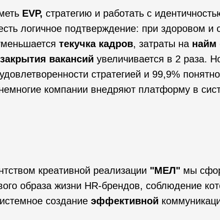
иметь
EVP,
стратегию и работать с идентичность
о есть логичное подтверждение: при здоровом и
уменьшается
текучка кадров
, затраты на
найм
закрытия вакансий
увеличивается в 2 раза. Н
удовлетворенности стратегией и 99,9% понятно
 немногие компании внедряют платформу в сис
ентством креативной реализации
"МЕЛ"
мы сфо
вого образа жизни HR-брендов, соблюдение ко
системное создание
эффективной
коммуникаци