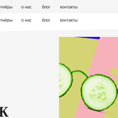
ртнёры
о нас
блог
контакты
ртнёры
о нас
блог
контакты
Ж