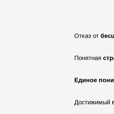
Отказ от
бес
Понятная
стр
Единое пон
Достижимый